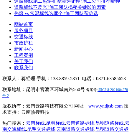
道路标线施工热熔和冷漆选哪种?施工公司推荐哪种
道路标线不反光?施工团队揭秘关键影响因素
热熔 vs 常温标线选哪个?施工团队帮你选
网站首页
服务项目
交通标线
市政护栏
新闻中心
工程案例
关于我们
联系我们
联系人：蒋经理 手机：138-8859-5851 电话：0871-63585653
联系地址：昆明市官渡区环城南路560号
备案号:
滇ICP备2021004278
号-2
版权所有：云南云路科技有限公司 网址：
www.yntljtsb.com
技
术支持：云南热搜科技
热门搜索：
云南标线
,
昆明标线
,
云南道路标线
,
昆明道路标线
,
云
南交通标线
,
昆明交通标线
,
云南道路交通标线
,
昆明道路交通标