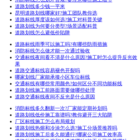
道路划线多少钱一平米
昆明道路划线哪家好?施工团队教你选
道路标线厚度该如何选?施工对科普关键
道路划线为何要分类型?场景适配科普
道路划线怎么避低价陷阱
道路标线雨季可以施工吗?有哪些防雨措施
消防标线怎么做才能一次通过验收
交通标线夜间看不清是什么原因?施工时怎么提升反光效
果
道路交通标线容易褪色开裂吗
哪家划线厂家能承接小区车位标线
交通标线有哪些常用颜色?如何区分不同功能标线
道路划线施工前路面需要做哪些处理
道路交通标线夜间不反光是什么原因
消防标线多久翻新一次?厂家能定期补划吗
道路划线低价施工靠谱吗?教你避开三大陷阱
厂区标线施工怎么布局规划
道路划线热熔和冷涂怎么选?施工分场景推荐吗
道路划线施工后多久能通行?哪家公司施工效率高