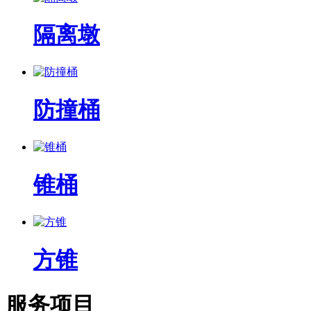
隔离墩
防撞桶
锥桶
方锥
服务项目