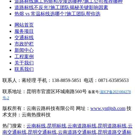
道路标线施工热熔和冷漆选哪种?施工公司推荐哪种
道路标线不反光?施工团队揭秘关键影响因素
热熔 vs 常温标线选哪个?施工团队帮你选
网站首页
服务项目
交通标线
市政护栏
新闻中心
工程案例
关于我们
联系我们
联系人：蒋经理 手机：138-8859-5851 电话：0871-63585653
联系地址：昆明市官渡区环城南路560号
备案号:
滇ICP备2021004278
号-2
版权所有：云南云路科技有限公司 网址：
www.yntljtsb.com
技
术支持：云南热搜科技
热门搜索：
云南标线
,
昆明标线
,
云南道路标线
,
昆明道路标线
,
云
南交通标线
,
昆明交通标线
,
云南道路交通标线
,
昆明道路交通标