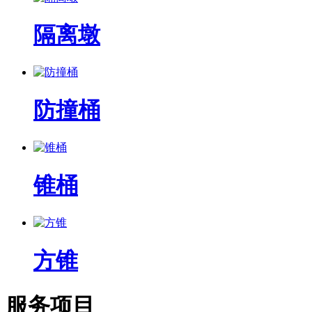
隔离墩
防撞桶
锥桶
方锥
服务项目