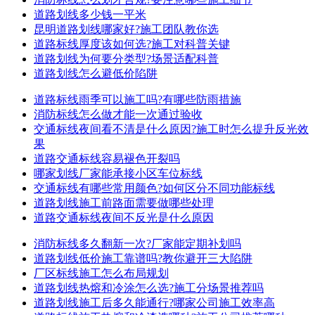
道路划线多少钱一平米
昆明道路划线哪家好?施工团队教你选
道路标线厚度该如何选?施工对科普关键
道路划线为何要分类型?场景适配科普
道路划线怎么避低价陷阱
道路标线雨季可以施工吗?有哪些防雨措施
消防标线怎么做才能一次通过验收
交通标线夜间看不清是什么原因?施工时怎么提升反光效
果
道路交通标线容易褪色开裂吗
哪家划线厂家能承接小区车位标线
交通标线有哪些常用颜色?如何区分不同功能标线
道路划线施工前路面需要做哪些处理
道路交通标线夜间不反光是什么原因
消防标线多久翻新一次?厂家能定期补划吗
道路划线低价施工靠谱吗?教你避开三大陷阱
厂区标线施工怎么布局规划
道路划线热熔和冷涂怎么选?施工分场景推荐吗
道路划线施工后多久能通行?哪家公司施工效率高