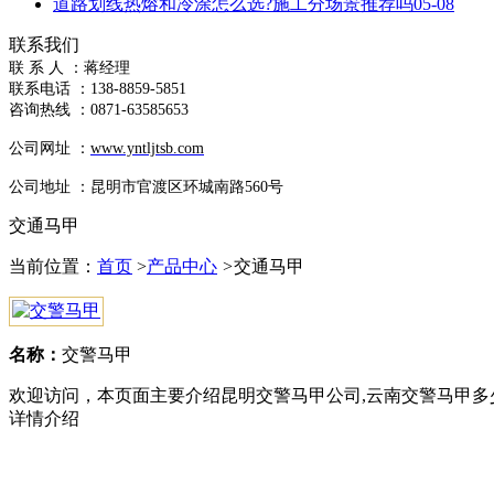
道路划线热熔和冷涂怎么选?施工分场景推荐吗
05-08
联系我们
联 系 人
：蒋
经理
联系电话 ：138-8859-5851
咨询热线 ：
0871-63585653
公司网址 ：
www.yntljtsb.com
公司地址 ：
昆明市官渡区环城南路560号
交通马甲
当前位置：
首页
>
产品中心
>
交通马甲
名称：
交警马甲
欢迎访问，本页面主要介绍昆明交警马甲公司,云南交警马甲多
详情介绍