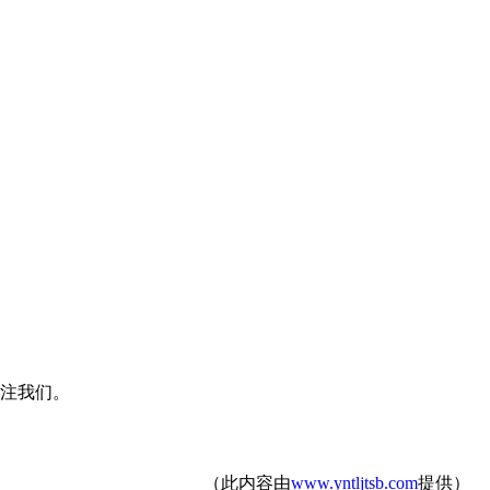
关注我们。
（此内容由
www.yntljtsb.com
提供）