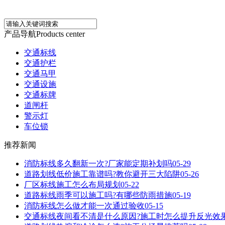
产品导航
Products center
交通标线
交通护栏
交通马甲
交通设施
交通标牌
道闸杆
警示灯
车位锁
推荐新闻
消防标线多久翻新一次?厂家能定期补划吗
05-29
道路划线低价施工靠谱吗?教你避开三大陷阱
05-26
厂区标线施工怎么布局规划
05-22
道路标线雨季可以施工吗?有哪些防雨措施
05-19
消防标线怎么做才能一次通过验收
05-15
交通标线夜间看不清是什么原因?施工时怎么提升反光效