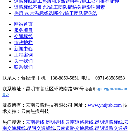
道路标线施工热熔和冷漆选哪种?施工公司推荐哪种
道路标线不反光?施工团队揭秘关键影响因素
热熔 vs 常温标线选哪个?施工团队帮你选
网站首页
服务项目
交通标线
市政护栏
新闻中心
工程案例
关于我们
联系我们
联系人：蒋经理 手机：138-8859-5851 电话：0871-63585653
联系地址：昆明市官渡区环城南路560号
备案号:
滇ICP备2021004278
号-2
版权所有：云南云路科技有限公司 网址：
www.yntljtsb.com
技
术支持：云南热搜科技
热门搜索：
云南标线
,
昆明标线
,
云南道路标线
,
昆明道路标线
,
云
南交通标线
,
昆明交通标线
,
云南道路交通标线
,
昆明道路交通标