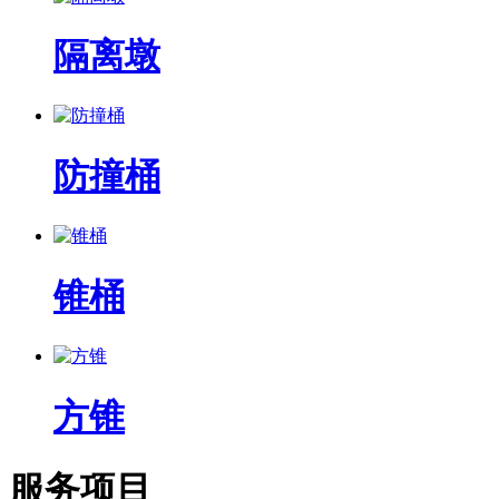
隔离墩
防撞桶
锥桶
方锥
服务项目