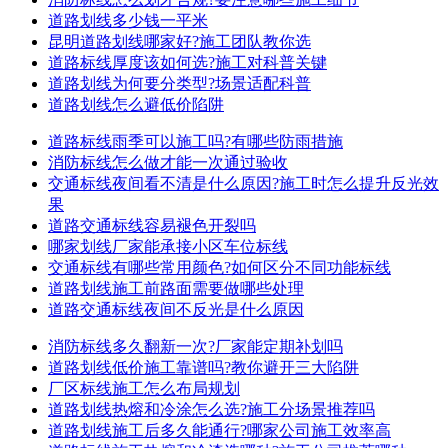
道路划线多少钱一平米
昆明道路划线哪家好?施工团队教你选
道路标线厚度该如何选?施工对科普关键
道路划线为何要分类型?场景适配科普
道路划线怎么避低价陷阱
道路标线雨季可以施工吗?有哪些防雨措施
消防标线怎么做才能一次通过验收
交通标线夜间看不清是什么原因?施工时怎么提升反光效
果
道路交通标线容易褪色开裂吗
哪家划线厂家能承接小区车位标线
交通标线有哪些常用颜色?如何区分不同功能标线
道路划线施工前路面需要做哪些处理
道路交通标线夜间不反光是什么原因
消防标线多久翻新一次?厂家能定期补划吗
道路划线低价施工靠谱吗?教你避开三大陷阱
厂区标线施工怎么布局规划
道路划线热熔和冷涂怎么选?施工分场景推荐吗
道路划线施工后多久能通行?哪家公司施工效率高