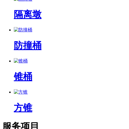
隔离墩
防撞桶
锥桶
方锥
服务项目