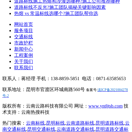
道路标线施工热熔和冷漆选哪种?施工公司推荐哪种
道路标线不反光?施工团队揭秘关键影响因素
热熔 vs 常温标线选哪个?施工团队帮你选
网站首页
服务项目
交通标线
市政护栏
新闻中心
工程案例
关于我们
联系我们
联系人：蒋经理 手机：138-8859-5851 电话：0871-63585653
联系地址：昆明市官渡区环城南路560号
备案号:
滇ICP备2021004278
号-2
版权所有：云南云路科技有限公司 网址：
www.yntljtsb.com
技
术支持：云南热搜科技
热门搜索：
云南标线
,
昆明标线
,
云南道路标线
,
昆明道路标线
,
云
南交通标线
,
昆明交通标线
,
云南道路交通标线
,
昆明道路交通标