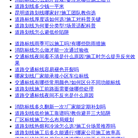
道路划线多少钱一平米
昆明道路划线哪家好?施工团队教你选
道路标线厚度该如何选?施工对科普关键
道路划线为何要分类型?场景适配科普
道路划线怎么避低价陷阱
道路标线雨季可以施工吗?有哪些防雨措施
消防标线怎么做才能一次通过验收
交通标线夜间看不清是什么原因?施工时怎么提升反光效
果
道路交通标线容易褪色开裂吗
哪家划线厂家能承接小区车位标线
交通标线有哪些常用颜色?如何区分不同功能标线
道路划线施工前路面需要做哪些处理
道路交通标线夜间不反光是什么原因
消防标线多久翻新一次?厂家能定期补划吗
道路划线低价施工靠谱吗?教你避开三大陷阱
厂区标线施工怎么布局规划
道路划线热熔和冷涂怎么选?施工分场景推荐吗
道路划线施工后多久能通行?哪家公司施工效率高