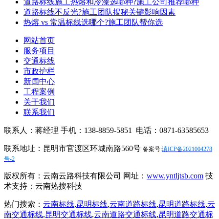
道路标线施工热熔和冷漆选哪种?施工公司推荐哪种
道路标线不反光?施工团队揭秘关键影响因素
热熔 vs 常温标线选哪个?施工团队帮你选
网站首页
服务项目
交通标线
市政护栏
新闻中心
工程案例
关于我们
联系我们
联系人：蒋经理 手机：138-8859-5851 电话：0871-63585653
联系地址：昆明市官渡区环城南路560号
备案号:
滇ICP备2021004278
号-2
版权所有：云南云路科技有限公司 网址：
www.yntljtsb.com
技
术支持：云南热搜科技
热门搜索：
云南标线
,
昆明标线
,
云南道路标线
,
昆明道路标线
,
云
南交通标线
,
昆明交通标线
,
云南道路交通标线
,
昆明道路交通标