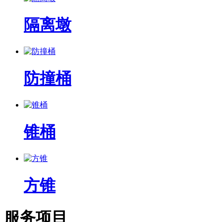
隔离墩
防撞桶
锥桶
方锥
服务项目