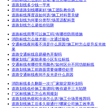
道路划线多少钱一平米
昆明道路划线哪家好?施工团队教你选
道路标线厚度该如何选?施工对科普关键
道路划线为何要分类型?场景适配科普
道路划线怎么避低价陷阱
道路标线雨季可以施工吗?有哪些防雨措施
消防标线怎么做才能一次通过验收
交通标线夜间看不清是什么原因?施工时怎么提升反光效
果
道路交通标线容易褪色开裂吗
哪家划线厂家能承接小区车位标线
交通标线有哪些常用颜色?如何区分不同功能标线
道路划线施工前路面需要做哪些处理
道路交通标线夜间不反光是什么原因
消防标线多久翻新一次?厂家能定期补划吗
道路划线低价施工靠谱吗?教你避开三大陷阱
厂区标线施工怎么布局规划
道路划线热熔和冷涂怎么选?施工分场景推荐吗
道路划线施工后多久能通行?哪家公司施工效率高